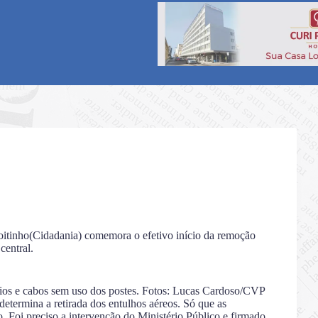
itinho(Cidadania) comemora o efetivo início da remoção
central.
e fios e cabos sem uso dos postes. Fotos: Lucas Cardoso/CVP
 determina a retirada dos entulhos aéreos. Só que as
 Foi preciso a intervenção do Ministério Público e firmado