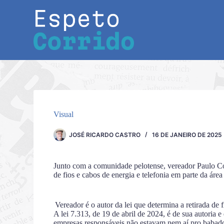
Pular
para
o
conteúdo
Visual
JOSÉ RICARDO CASTRO
16 DE JANEIRO DE 2025
Junto com a comunidade pelotense, vereador Paulo Co
de fios e cabos de energia e telefonia em parte da área 
Vereador é o autor da lei que determina a retirada d
A lei 7.313, de 19 de abril de 2024, é de sua autoria e
empresas responsáveis não estavam nem aí pro babado.