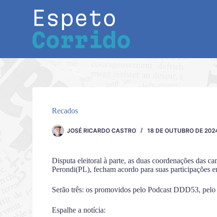
Pular
para
o
conteúdo
Recados
JOSÉ RICARDO CASTRO
18 DE OUTUBRO DE 202
Disputa eleitoral à parte, as duas coordenações das
Perondi(PL), fecham acordo para suas participações e
Serão três: os promovidos pelo Podcast DDD53, pelo
Espalhe a notícia: