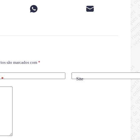
rios são marcados com
*
l
*
Site