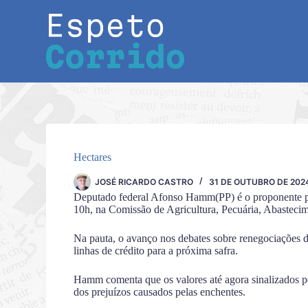
Pular
para
o
conteúdo
Hectares
JOSÉ RICARDO CASTRO
31 DE OUTUBRO DE 202
Deputado federal Afonso Hamm(PP) é o proponente pa
10h, na Comissão de Agricultura, Pecuária, Abastec
Na pauta, o avanço nos debates sobre renegociações d
linhas de crédito para a próxima safra.
Hamm comenta que os valores até agora sinalizados pe
dos prejuízos causados pelas enchentes.