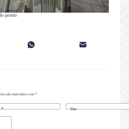
ão pronto
rios são marcados com
*
l
*
Site