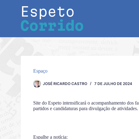
Pular
para
o
conteúdo
Espaço
JOSÉ RICARDO CASTRO
7 DE JULHO DE 2024
Site do Espeto intensificará o acompanhamento dos fato
partidos e candidaturas para divulgação de atividades
Espalhe a notícia: