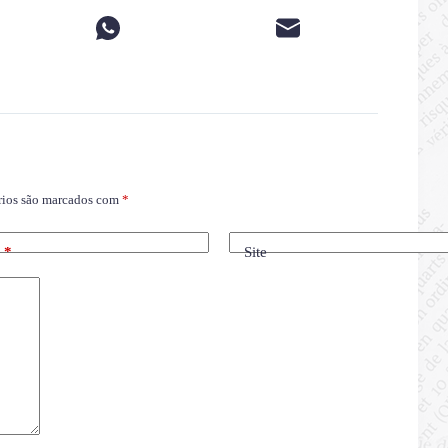
rios são marcados com
*
l
*
Site