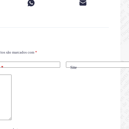
rios são marcados com
*
l
*
Site