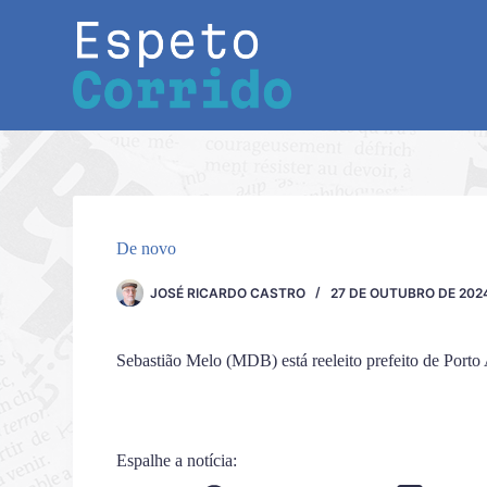
Pular
para
o
conteúdo
De novo
JOSÉ RICARDO CASTRO
27 DE OUTUBRO DE 202
Sebastião Melo (MDB) está reeleito prefeito de Porto 
Espalhe a notícia: