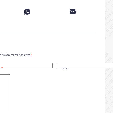
rios são marcados com
*
l
*
Site