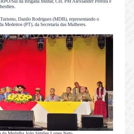
RPO/Sul da Brigada Militar, Cel. PM Alexsander Pereira e
herdien.
de Turismo, Danilo Rodrigues (MDB), representando o
da Medeiros (PT), da Secretaria das Mulheres.
ga da Medalha João Simões Lopes Neto