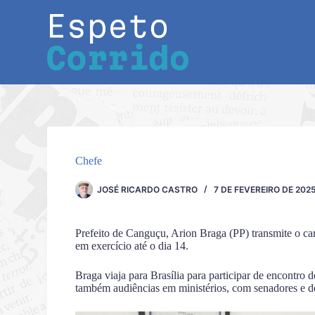
Pular
para
o
conteúdo
Chefe
JOSÉ RICARDO CASTRO
7 DE FEVEREIRO DE 202
Prefeito de Canguçu, Arion Braga (PP) transmite o car
em exercício até o dia 14.
Braga viaja para Brasília para participar de encontro de
também audiências em ministérios, com senadores e de