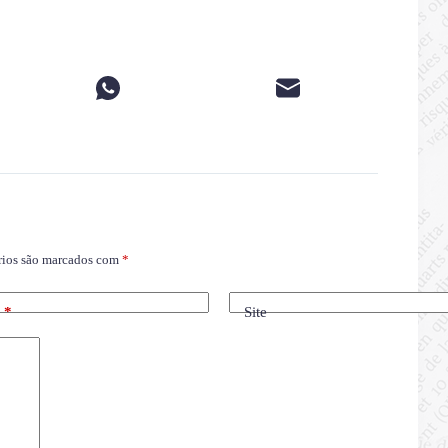
rios são marcados com
*
l
*
Site