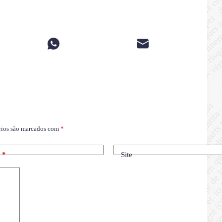
rios são marcados com
*
l
*
Site