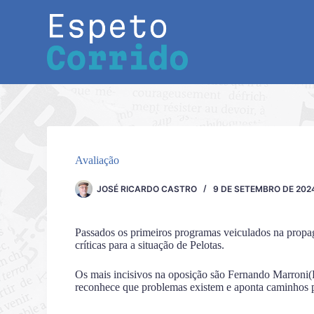
Pular
para
o
conteúdo
Avaliação
JOSÉ RICARDO CASTRO
9 DE SETEMBRO DE 202
Passados os primeiros programas veiculados na propag
críticas para a situação de Pelotas.
Os mais incisivos na oposição são Fernando Marron
reconhece que problemas existem e aponta caminhos p